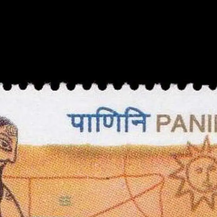
جھے
یرے
رحوم
یٹے
یسے
گتے
و