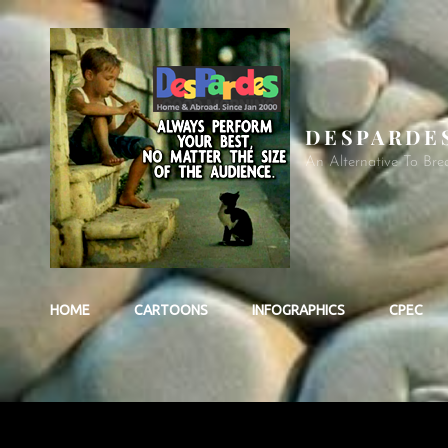
DESPARDE
An Alternative To Bre
HOME
CARTOONS
INFOGRAPHICS
CPEC