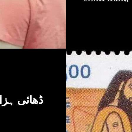
م
م
م
ب
ج
ل
ہ
ا “پانینی“