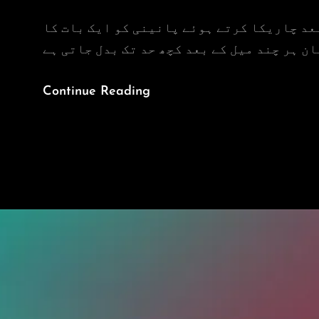
حصول علم کے بعد چاریکا کرتے ہوئے پانینی 
ڈھائی
Continue Reading
ہزار
سال
پہلےاٹک
کا
“پانینی“
نامی
شخص
کون
تھا