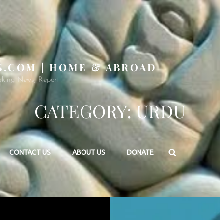
S.COM | HOME & ABROAD
aking News, Report
CATEGORY:
URDU
Search
CONTACT US
ABOUT US
DONATE