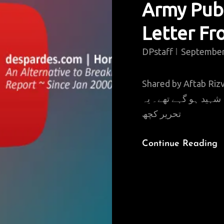
Army Publ
Letter F
DPstaff
September
Shared by Aftab Rizvi: ۱۶ دسمبر ۲۰۱۴ کو پشاور ارمی پبلک
دھشتگردی کی کاروای میں ۱۳۲ بچے اور ۹ اساتذہ شہی
تحریر کچھ
Continue Reading