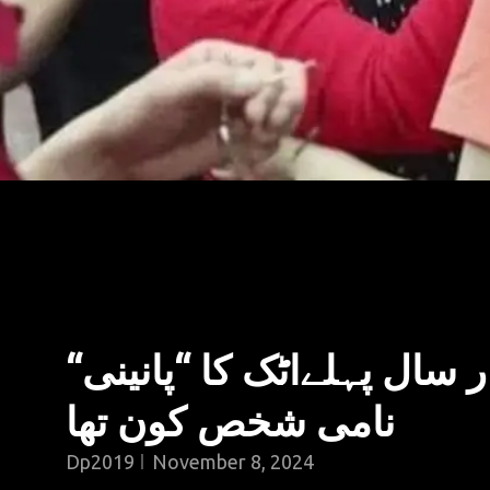
ڈھائی ہزار سال پہلےاٹک ک
نامی شخص کون تھا
Dp2019
November 8, 2024