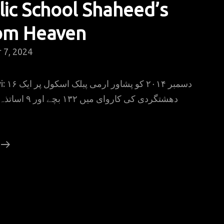
ic School Shaheed’s
rom Heaven
 7, 2024
 اسکول پر ایک
د ہو گہے تھے۔ یہ
Army
Public
School
Shaheed’s
Letter
From