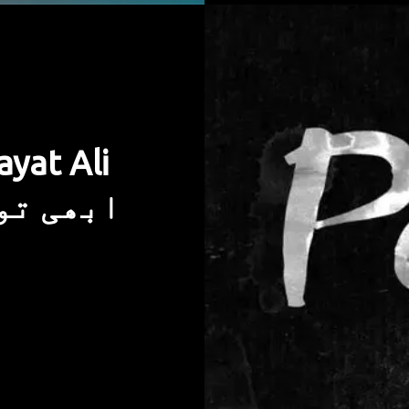
yat Ali
ھ نہیں ہوا