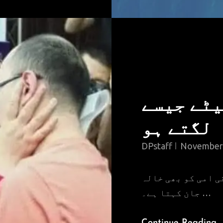
تم مجھے 
لگتے ہو
DPstaff
November 
وہ دن اور آج کا د
جان کہتا ہے۔ …
ت
Continue Reading