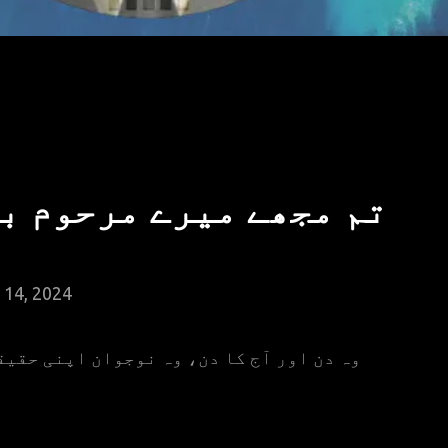
میرے مرحوم بیٹے جیسے
14, 2024
ن، وہ نوجوان اپنی حقیقی امی کو بھی خالہ
م