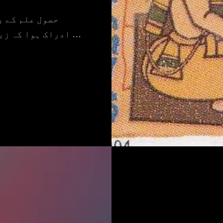
کو ایک بات کا
ادراک ہوا کہ زبان ہر چند میل کے بعد کچھ حد تک بدل جاتی ہے …